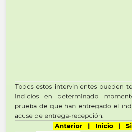
Todos estos intervinientes pueden t
indicios en determinado moment
prueba de que han entregado el indi
acuse de entrega-recepción.
Anterior
|
Inicio
|
S